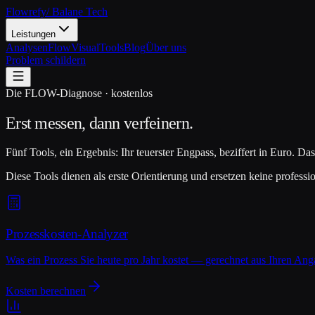
Flowrefy
/ Balane Tech
Leistungen
Analysen
FlowVisual
Tools
Blog
Über uns
Problem schildern
Die FLOW-Diagnose · kostenlos
Erst messen,
dann verfeinern.
Fünf Tools, ein Ergebnis: Ihr teuerster Engpass, beziffert in Euro.
Diese Tools dienen als erste Orientierung und ersetzen keine profess
Prozesskosten-Analyzer
Was ein Prozess Sie heute pro Jahr kostet — gerechnet aus Ihren Anga
Kosten berechnen