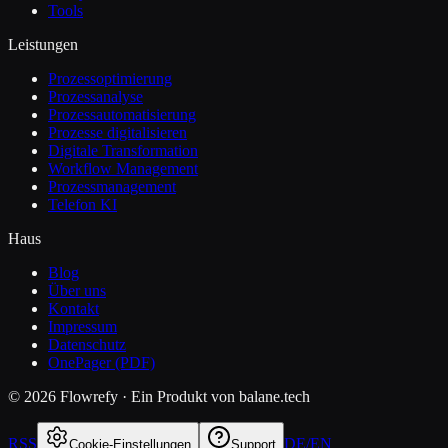
Tools
Leistungen
Prozessoptimierung
Prozessanalyse
Prozessautomatisierung
Prozesse digitalisieren
Digitale Transformation
Workflow Management
Prozessmanagement
Telefon KI
Haus
Blog
Über uns
Kontakt
Impressum
Datenschutz
OnePager (PDF)
©
2026
Flowrefy ·
Ein Produkt von balane.tech
RSS
DE
/
EN
Cookie-Einstellungen
Support