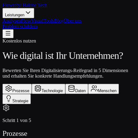
Flowrefy
/ Balane Tech
Leistungen
Analysen
FlowVisual
Tools
Blog
Über uns
Problem schildern
Kostenlos nutzen
Wie digital ist Ihr
Unternehmen?
Bewerten Sie Ihren Digitalisierungs-Reifegrad in 5 Dimensionen
und erhalten Sie konkrete Handlungsempfehlungen.
Prozesse
Technologie
Daten
Menschen
Strategie
Schritt
1
von
5
Prozesse