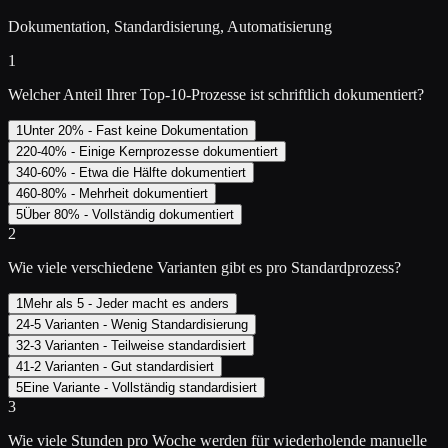
Dokumentation, Standardisierung, Automatisierung
1
Welcher Anteil Ihrer Top-10-Prozesse ist schriftlich dokumentiert?
1
Unter 20% - Fast keine Dokumentation
2
20-40% - Einige Kernprozesse dokumentiert
3
40-60% - Etwa die Hälfte dokumentiert
4
60-80% - Mehrheit dokumentiert
5
Über 80% - Vollständig dokumentiert
2
Wie viele verschiedene Varianten gibt es pro Standardprozess?
1
Mehr als 5 - Jeder macht es anders
2
4-5 Varianten - Wenig Standardisierung
3
2-3 Varianten - Teilweise standardisiert
4
1-2 Varianten - Gut standardisiert
5
Eine Variante - Vollständig standardisiert
3
Wie viele Stunden pro Woche werden für wiederholende manuelle