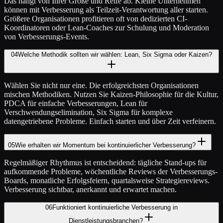
Das hängt von Ihrer Größe und Reife ab. Kleine Unternehmen
können mit Verbesserung als Teilzeit-Verantwortung aller starten.
Größere Organisationen profitieren oft von dedizierten CI-
Koordinatoren oder Lean-Coaches zur Schulung und Moderation
von Verbesserungs-Events.
04
Welche Methodik sollten wir wählen: Lean, Six Sigma oder Kaizen?
Wählen Sie nicht nur eine. Die erfolgreichsten Organisationen
mischen Methodiken. Nutzen Sie Kaizen-Philosophie für die Kultur,
PDCA für einfache Verbesserungen, Lean für
Verschwendungselimination, Six Sigma für komplexe
datengetriebene Probleme. Einfach starten und über Zeit verfeinern.
05
Wie erhalten wir Momentum bei kontinuierlicher Verbesserung?
Regelmäßiger Rhythmus ist entscheidend: tägliche Stand-ups für
aufkommende Probleme, wöchentliche Reviews der Verbesserungs-
Boards, monatliche Erfolgsfeiern, quartalsweise Strategiereviews.
Verbesserung sichtbar, anerkannt und erwartet machen.
06
Funktioniert kontinuierliche Verbesserung in
Dienstleistungsbranchen?