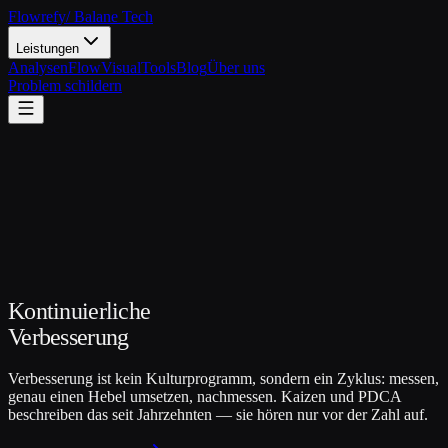
Flowrefy
/ Balane Tech
Leistungen
Analysen
FlowVisual
Tools
Blog
Über uns
Problem schildern
Kontinuierliche
Verbesserung
Verbesserung ist kein Kulturprogramm, sondern ein Zyklus: messen,
genau einen Hebel umsetzen, nachmessen. Kaizen und PDCA
beschreiben das seit Jahrzehnten — sie hören nur vor der Zahl auf.