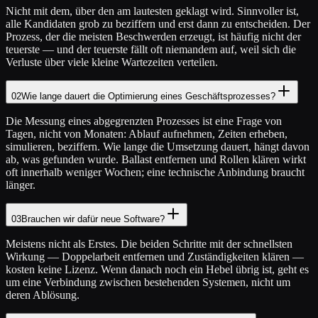
Nicht mit dem, über den am lautesten geklagt wird. Sinnvoller ist,
alle Kandidaten grob zu beziffern und erst dann zu entscheiden. Der
Prozess, der die meisten Beschwerden erzeugt, ist häufig nicht der
teuerste — und der teuerste fällt oft niemandem auf, weil sich die
Verluste über viele kleine Wartezeiten verteilen.
02
Wie lange dauert die Optimierung eines Geschäftsprozesses?
Die Messung eines abgegrenzten Prozesses ist eine Frage von
Tagen, nicht von Monaten: Ablauf aufnehmen, Zeiten erheben,
simulieren, beziffern. Wie lange die Umsetzung dauert, hängt davon
ab, was gefunden wurde. Ballast entfernen und Rollen klären wirkt
oft innerhalb weniger Wochen; eine technische Anbindung braucht
länger.
03
Brauchen wir dafür neue Software?
Meistens nicht als Erstes. Die beiden Schritte mit der schnellsten
Wirkung — Doppelarbeit entfernen und Zuständigkeiten klären —
kosten keine Lizenz. Wenn danach noch ein Hebel übrig ist, geht es
um eine Verbindung zwischen bestehenden Systemen, nicht um
deren Ablösung.